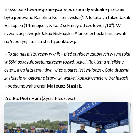
Blisko punktowanego miejsca w jeździe indywidualnej na czas
była ponownie Karolina Korzeniewska (12. lokata), a także Jakub
Biskupski (14. miejsce, tylko 3 sekundy od czołowej „10”). W
rywalizacji dwójek Jakub Biskupski i Alan Grochecki finiszowali
na 9. pozycji, tuż za strefą punktową.
–
To dla nas historyczny wynik – pięć punktów zdobytych w tym roku
w SSM pokazuje systematyczny rozwój sekcji. Rok temu mieliśmy
cztery, dwa lata temu dwa, więc progres jest widoczny. Cała drużyna
zasługuje na ogromne brawa za walkę i konsekwencję w treningach
– podsumował trener
Mateusz Stasiak
.
Źródło:
Piotr Hain
(Życie Pleszewa)