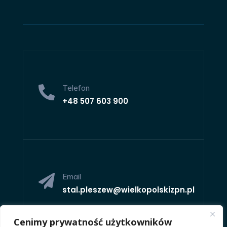
Telefon

+48
507 603 900
Email

stal.pleszew@wielkopolskizpn.pl
Cenimy prywatność użytkowników