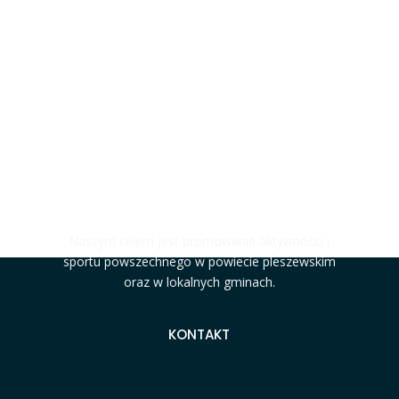
#MOCNIJAKSTAL
Naszym celem jest promowanie aktywności i
sportu powszechnego w powiecie pleszewskim
oraz w lokalnych gminach.
KONTAKT