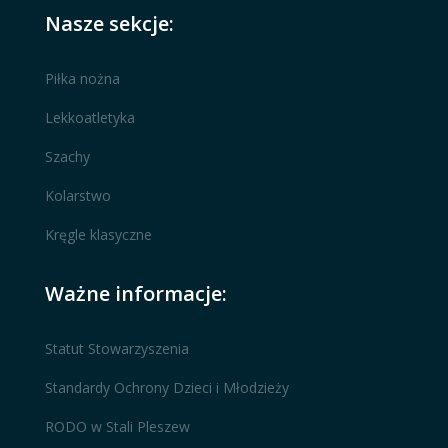
Nasze sekcje:
Piłka nożna
Lekkoatletyka
Szachy
Kolarstwo
Kręgle klasyczne
Ważne informacje:
Statut Stowarzyszenia
Standardy Ochrony Dzieci i Młodzieży
RODO w Stali Pleszew