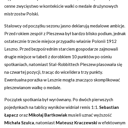
cenne zwycięstwo w kontekście walki o medale drużynowych
mistrzostw Polski.
Stalowcy od początku sezonu jasno deklarują medalowe ambicje.
Przed rokiem zespół z Pleszewa był bardzo blisko podium, jednak
ostatecznie trzecie miejsce przypadło właśnie Polonii 1912
Leszno. Przed bezpośrednim starciem gospodarze zajmowali
drugie miejsce w tabeli z dorobkiem 10 punktów po ośmiu
spotkaniach, natomiast Stal-Robbittech Pleszew plasowała się
na czwartej pozycji, tracąc do wicelidera trzy punkty.
Ewentualna porażka w Lesznie mogła znacząco skomplikować
pleszewianom walkę o medale.
Początek spotkania był wyrównany. Po dwóch pierwszych
pojedynkach na tablicy wyników widniał remis 1:1.
Sebastian
Łapacz
oraz
Mikołaj Bartkowiak
musieli uznać wyższość
Michała Szulca
, natomiast
Mateusz Kraczewski
w efektownym