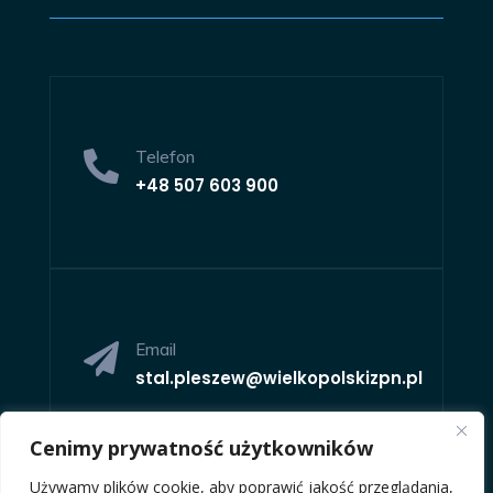
Telefon

+48
507 603 900
Email

stal.pleszew@wielkopolskizpn.pl
Cenimy prywatność użytkowników
Używamy plików cookie, aby poprawić jakość przeglądania,