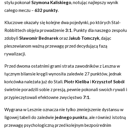
stylu pokonał
Szymona Kaliskiego
, notując najlepszy wynik
całego meczu –
632 punkty
.
Kluczowe okazały się kolejne dwa pojedynki, po których Stal-
Robbittech objęła prowadzenie
3:1
. Punkty dla naszego zespołu
zdobyli
Sławomir Bednarek
oraz
Jakub Tomczyk
, dając
pleszewianom ważną przewagę przed decydującą fazą
rywalizacji.
Przed dwoma ostatnimi grami strata zawodników z Leszna w
łącznym bilansie kręgli wynosiła zaledwie 27 punktów, jednak
końcówka należała już do Stali.
Piotr Kieliba
i
Krzysztof Soból
świetnie poradzili sobie z presją, pewnie pokonali swoich rywali i
przypieczętowali efektowne zwycięstwo
7:1
.
Wygrana w Lesznie oznacza nie tylko zmniejszenie dystansu w
ligowej tabeli do zaledwie
jednego punktu
, ale również istotną
przewagę psychologiczną przed kolejnym bezpośrednim