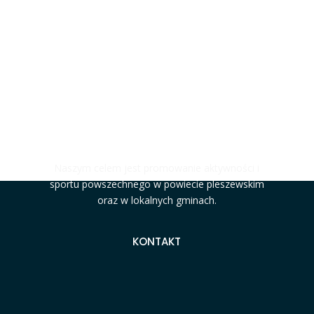
#MOCNIJAKSTAL
Naszym celem jest promowanie aktywności i
sportu powszechnego w powiecie pleszewskim
oraz w lokalnych gminach.
KONTAKT