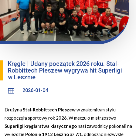
Kręgle | Udany początek 2026 roku. Stal-
Robbittech Pleszew wygrywa hit Superligi
w Lesznie

2026-01-04
Drużyna
Stal-Robbittech Pleszew
w znakomitym stylu
rozpoczęła sportowy rok 2026. W meczu o mistrzostwo
Superligi kręglarstwa klasycznego
nasi zawodnicy pokonali na
wyjeździe
Polonię 1912 Leszno
aż
7:1
, odnosząc niezwykle