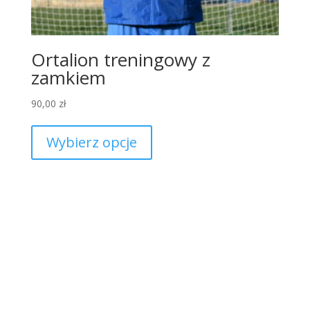
Ortalion treningowy z
zamkiem
90,00
zł
Ten
produkt
Wybierz opcje
ma
wiele
wariantów.
Opcje
można
wybrać
na
stronie
produktu
#MOCNIJAKSTAL