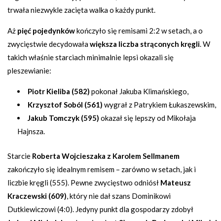
trwała niezwykle zacięta walka o każdy punkt.
Aż
pięć pojedynków
kończyło się remisami 2:2 w setach, a o
zwycięstwie decydowała
większa liczba strąconych kręgli
. W
takich właśnie starciach minimalnie lepsi okazali się
pleszewianie:
Piotr Kieliba (582)
pokonał Jakuba Klimańskiego,
Krzysztof Soból (561)
wygrał z Patrykiem Łukaszewskim,
Jakub Tomczyk (595)
okazał się lepszy od Mikołaja
Hajnsza.
Starcie
Roberta Wojcieszaka z Karolem Sellmanem
zakończyło się idealnym remisem – zarówno w setach, jak i
liczbie kręgli (555). Pewne zwycięstwo odniósł
Mateusz
Kraczewski (609)
, który nie dał szans Dominikowi
Dutkiewiczowi (4:0). Jedyny punkt dla gospodarzy zdobył