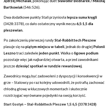
Jędrzej Michalak
, pokonując duet
Sławomir Bednarek / Mikołaj
Bartkowiak
(546:526).
Dwa dodatkowe punkty Stali przyniosła
lepsza suma kręgli
(3428:3378), co dało ostateczny wynik meczu
6,5:1,5 dla
pleszewian
.
Po zakończeniu pierwszej rundy
Stal-Robbittech Pleszew
plasuje się na
piątym miejscu w tabeli
, jednak do drugiej
Polonii
Leszno
traci zaledwie
jeden punkt
. Walka o
ligowe podium
pozostaje więc jak najbardziej otwarta, a przed zawodnikami
jeszcze
dziesięć spotkań w rundzie rewanżowej
.
Zawodnicy mogą być zadowoleni z dyspozycji i konsekwencji w
grze – Stalowcy po raz kolejny udowodnili, że potrafią zachować
chłodną głowę w kluczowych momentach i skutecznie
rozstrzygać wyrównane pojedynki na swoją korzyść.
Start Gostyń – Stal-Robbittech Pleszew 1,5:6,5 (3378:3428)