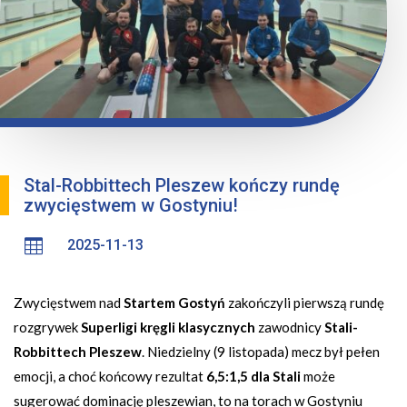
Stal-Robbittech Pleszew kończy rundę
zwycięstwem w Gostyniu!

2025-11-13
Zwycięstwem nad
Startem Gostyń
zakończyli pierwszą rundę
rozgrywek
Superligi kręgli klasycznych
zawodnicy
Stali-
Robbittech Pleszew
. Niedzielny (9 listopada) mecz był pełen
emocji, a choć końcowy rezultat
6,5:1,5 dla Stali
może
sugerować dominację pleszewian, to na torach w Gostyniu