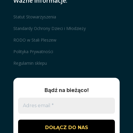
Ważne informacje:
Statut Stowarzyszenia
Standardy Ochrony Dzieci i Młodzieży
RODO w Stali Pleszew
Polityka Prywatności
Regulamin sklepu