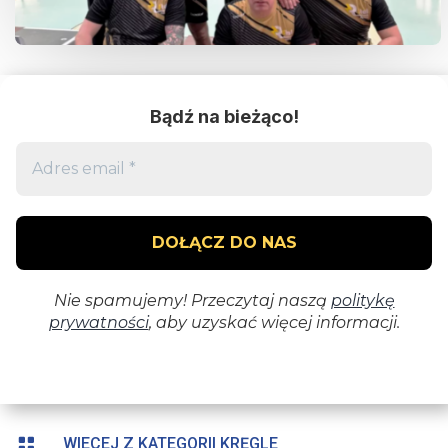

WIECEJ Z KATEGORII KRĘGLE