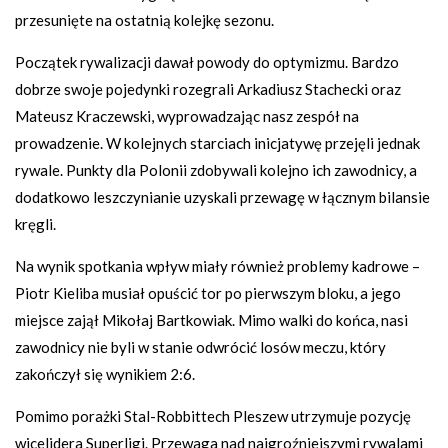
przesunięte na ostatnią kolejkę sezonu.
Początek rywalizacji dawał powody do optymizmu. Bardzo
dobrze swoje pojedynki rozegrali Arkadiusz Stachecki oraz
Mateusz Kraczewski, wyprowadzając nasz zespół na
prowadzenie. W kolejnych starciach inicjatywę przejęli jednak
rywale. Punkty dla Polonii zdobywali kolejno ich zawodnicy, a
dodatkowo leszczynianie uzyskali przewagę w łącznym bilansie
kręgli.
Na wynik spotkania wpływ miały również problemy kadrowe –
Piotr Kieliba musiał opuścić tor po pierwszym bloku, a jego
miejsce zajął Mikołaj Bartkowiak. Mimo walki do końca, nasi
zawodnicy nie byli w stanie odwrócić losów meczu, który
zakończył się wynikiem 2:6.
Pomimo porażki Stal-Robbittech Pleszew utrzymuje pozycję
wicelidera Superligi. Przewaga nad najgroźniejszymi rywalami