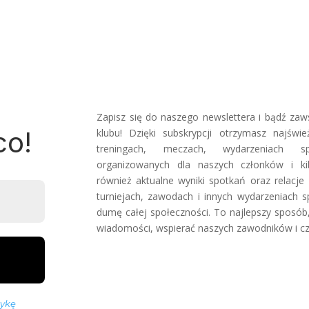
Zapisz się do naszego newslettera i bądź za
co!
klubu! Dzięki subskrypcji otrzymasz najśw
treningach, meczach, wydarzeniach sp
organizowanych dla naszych członków i ki
również aktualne wyniki spotkań oraz relacj
turniejach, zawodach i innych wydarzeniach 
dumę całej społeczności. To najlepszy sposób
wiadomości, wspierać naszych zawodników i czu
tykę