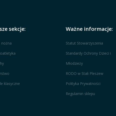
ze sekcje:
Ważne informacje:
a nożna
Statut Stowarzyszenia
oatletyka
Standardy Ochrony Dzieci i
hy
Młodzieży
rstwo
RODO w Stali Pleszew
le klasyczne
Polityka Prywatności
Regulamin sklepu