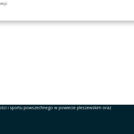
acji.
ści i sportu powszechnego w powiecie pleszewskim oraz