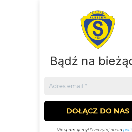
Bądź
na bieżą
Nie spamujemy! Przeczytaj naszą
poli