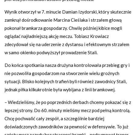
Wynik otworzył w 7. minucie Damian Izydorski, który skutecznie
zamknął dośrodkowanie Marcina Cieślaka i strzałem głową
pokonał bramkarza gospodarzy. Chwilę później kibice mogli
oglądać najładniejszą akcję meczu. Tobiasz Krowiacz
zdecydował się na uderzenie z dystansu i efektownym strzałem
w samo okienko podwyższył prowadzenie Stali.
Do końca spotkania nasza drużyna kontrolowała przebieg gry i
nie pozwoliła gospodarzom na stworzenie wielu groźnych
sytuacji. Blisko kolejnych trafień byli również zawodnicy Stali,
jednak piłka kilkukrotnie była wybijana z linii bramkowej.
– Wiedzieliśmy, że po poprzednich derbach chcemy pokazać się z
lepszej strony. Do 60. minuty mieliśmy mecz pod pełną kontrolą.
Chcę pochwalić cały zespół, a szczególnie bardziej
doświadczonych zawodników za pewność w defensywie. To już
szósty mecz z rzędu bez straconej bramki – podsumował trener