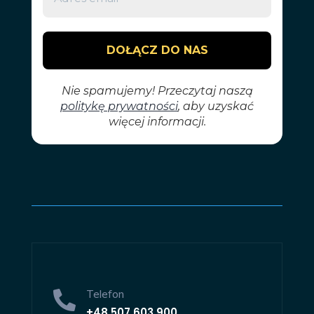
Telefon

+48
507 603 900