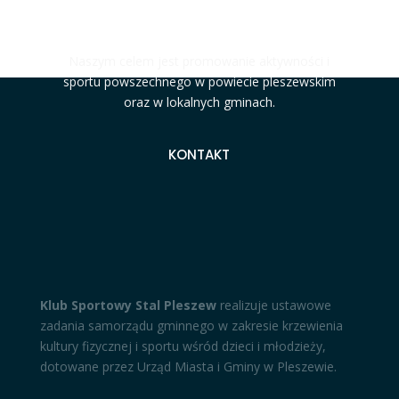
#MOCNIJAKSTAL
Naszym celem jest promowanie aktywności i
sportu powszechnego w powiecie pleszewskim
oraz w lokalnych gminach.
KONTAKT
Klub Sportowy Stal Pleszew
realizuje ustawowe
zadania samorządu gminnego w zakresie krzewienia
kultury fizycznej i sportu wśród dzieci i młodzieży,
dotowane przez Urząd Miasta i Gminy w Pleszewie.