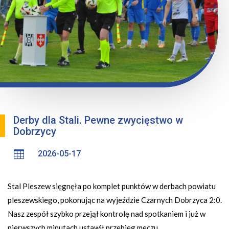
Derby dla Stali. Pewne zwycięstwo w
Dobrzycy

2026-05-17
Stal Pleszew sięgnęła po komplet punktów w derbach powiatu
pleszewskiego, pokonując na wyjeździe Czarnych Dobrzyca 2:0.
Nasz zespół szybko przejął kontrolę nad spotkaniem i już w
pierwszych minutach ustawił przebieg meczu.