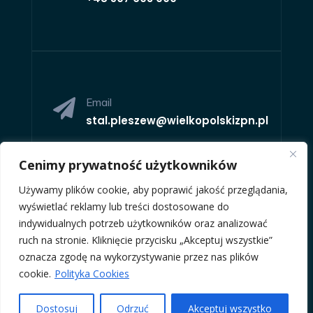
Email

stal.pleszew@wielkopolskizpn.pl
Cenimy prywatność użytkowników
Używamy plików cookie, aby poprawić jakość przeglądania,
wyświetlać reklamy lub treści dostosowane do
indywidualnych potrzeb użytkowników oraz analizować
Adres

ruch na stronie. Kliknięcie przycisku „Akceptuj wszystkie”
Al. Mickiewicza 6,
63-300
oznacza zgodę na wykorzystywanie przez nas plików
Pleszew
cookie.
Polityka Cookies
Dostosuj
Odrzuć
Akceptuj wszystko