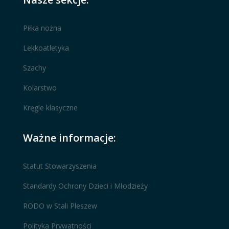
Piłka nożna
Lekkoatletyka
Szachy
Kolarstwo
Kręgle klasyczne
Ważne informacje:
Statut Stowarzyszenia
Standardy Ochrony Dzieci i Młodzieży
RODO w Stali Pleszew
Polityka Prywatności