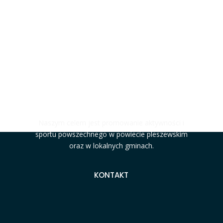
#MOCNIJAKSTAL
Naszym celem jest promowanie aktywności i
sportu powszechnego w powiecie pleszewskim
oraz w lokalnych gminach.
KONTAKT