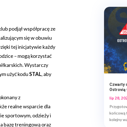
klub podjął współpracę ze
jalizującym się w obuwiu
ęki tej inicjatywie każdy
rodzice – mogą korzystać
piłkarskich. Wystarczy
wym użyć kodu
STAL
, aby
Czwarty s
Ostrovią
okonany z
lip 28, 20
że realne wsparcie dla
Przygoto
końcową f
ie sportowym, odzieży i
kolejny wa
a bazę treningową oraz