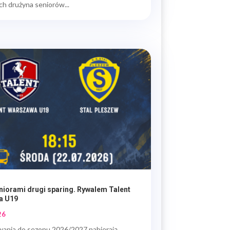
ch drużyna seniorów...
niorami drugi sparing. Rywalem Talent
a U19
26
ania do sezonu 2026/2027 nabierają