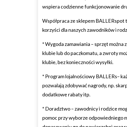
wspiera codzienne funkcjonowanie dr
Współpraca ze sklepem BALLERspot 
korzyści dla naszych zawodników i rod
* Wygoda zamawiania – sprzęt można 
klubie lub do paczkomatu, a zwroty mo
klubie, bez konieczności wysyłki.
* Program lojalnościowy BALLERs– każ
pozwalają zdobywać nagrody, np. skar
dodatkowe rabaty itp.
* Doradztwo – zawodnicy i rodzice mog
pomoc przy wyborze odpowiedniego m
dopasowaniu go do nawierzchni oraz 