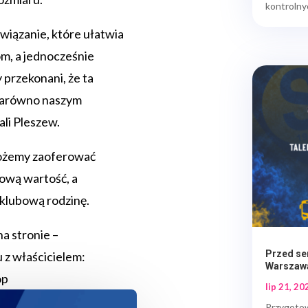
kontrolny
iązanie, które ułatwia
om, a jednocześnie
 przekonani, że ta
 zarówno naszym
ali Pleszew.
możemy zaoferować
ową wartość, a
 klubową rodzinę.
a stronie –
Przed se
tu z właścicielem:
Warszaw
op
lip 21, 20
Przygotow