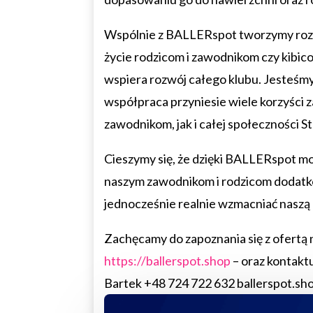
Wspólnie z BALLERspot tworzymy rozw
życie rodzicom i zawodnikom czy kibic
wspiera rozwój całego klubu. Jesteśmy
współpraca przyniesie wiele korzyści
zawodnikom, jak i całej społeczności St
Cieszymy się, że dzięki BALLERspot 
naszym zawodnikom i rodzicom dodatk
jednocześnie realnie wzmacniać naszą
Zachęcamy do zapoznania się z ofertą n
https://ballerspot.shop
– oraz kontak
Bartek +48 724 722 632 ballerspot.sh