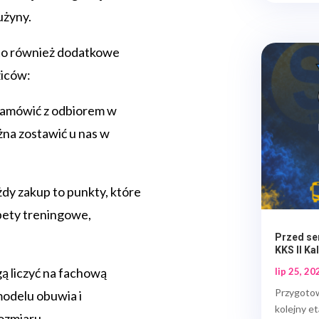
użyny.
to również dodatkowe
ziców:
zamówić z odbiorem w
żna zostawić u nas w
dy zakup to punkty, które
pety treningowe,
Przed se
KKS II Kal
ą liczyć na fachową
lip 25, 20
Przygoto
odelu obuwia i
kolejny e
rozmiaru.