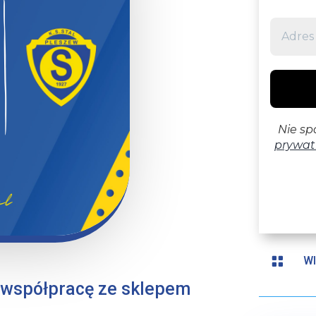

WI
 współpracę ze sklepem