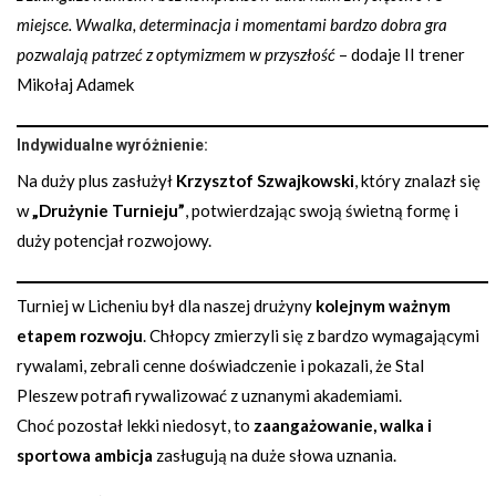
miejsce. Wwalka, determinacja i momentami bardzo dobra gra
pozwalają patrzeć z optymizmem w przyszłość
– dodaje II trener
Mikołaj Adamek
Indywidualne wyróżnienie:
Na duży plus zasłużył
Krzysztof Szwajkowski
, który znalazł się
w
„Drużynie Turnieju”
, potwierdzając swoją świetną formę i
duży potencjał rozwojowy.
Turniej w Licheniu był dla naszej drużyny
kolejnym ważnym
etapem rozwoju
. Chłopcy zmierzyli się z bardzo wymagającymi
rywalami, zebrali cenne doświadczenie i pokazali, że Stal
Pleszew potrafi rywalizować z uznanymi akademiami.
Choć pozostał lekki niedosyt, to
zaangażowanie, walka i
sportowa ambicja
zasługują na duże słowa uznania.