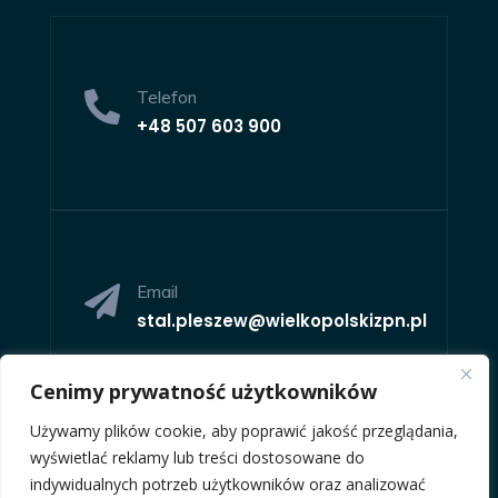
Telefon

+48
507 603 900
Email

stal.pleszew@wielkopolskizpn.pl
Cenimy prywatność użytkowników
Używamy plików cookie, aby poprawić jakość przeglądania,
wyświetlać reklamy lub treści dostosowane do
indywidualnych potrzeb użytkowników oraz analizować
Adres
