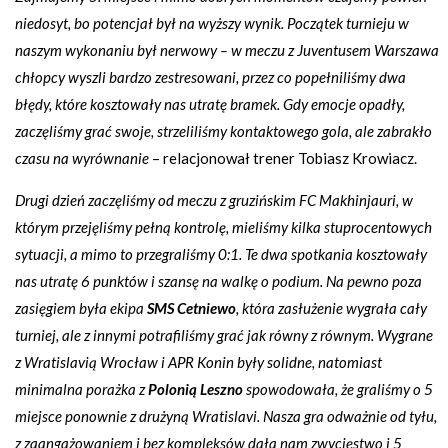
niedosyt, bo potencjał był na wyższy wynik. Początek turnieju w
naszym wykonaniu był nerwowy – w meczu z Juventusem Warszawa
chłopcy wyszli bardzo zestresowani, przez co popełniliśmy dwa
błędy, które kosztowały nas utratę bramek. Gdy emocje opadły,
zaczęliśmy grać swoje, strzeliliśmy kontaktowego gola, ale zabrakło
czasu na wyrównanie
– relacjonował trener Tobiasz Krowiacz.
Drugi dzień zaczęliśmy od meczu z gruzińskim FC Makhinjauri, w
którym przejęliśmy pełną kontrolę, mieliśmy kilka stuprocentowych
sytuacji, a mimo to przegraliśmy 0:1. Te dwa spotkania kosztowały
nas utratę 6 punktów i szansę na walkę o podium. Na pewno poza
zasięgiem była ekipa
SMS Cetniewo
, która zasłużenie wygrała cały
turniej, ale z innymi potrafiliśmy grać jak równy z równym. Wygrane
z Wratislavią Wrocław i APR Konin były solidne, natomiast
minimalna porażka
z
Polonią Leszno
spowodowała, że graliśmy o 5
miejsce ponownie z drużyną Wratislavi. Nasza gra odważnie od tyłu,
z zaangażowaniem i bez kompleksów dała nam zwycięstwo i 5