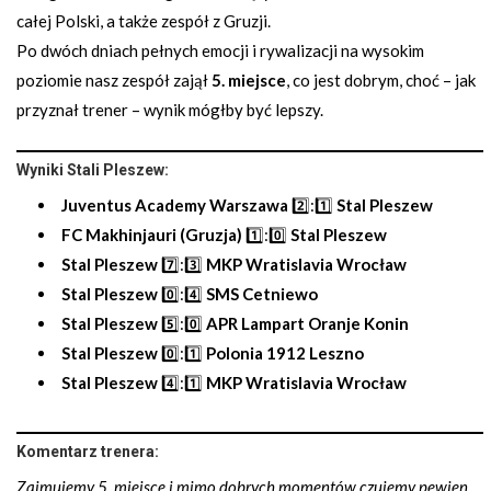
całej Polski, a także zespół z Gruzji.
Po dwóch dniach pełnych emocji i rywalizacji na wysokim
poziomie nasz zespół zajął
5. miejsce
, co jest dobrym, choć – jak
przyznał trener – wynik mógłby być lepszy.
Wyniki Stali Pleszew:
Juventus Academy Warszawa
2️⃣:1️⃣
Stal Pleszew
FC Makhinjauri (Gruzja)
1️⃣:0️⃣
Stal Pleszew
Stal Pleszew
7️⃣:3️⃣
MKP Wratislavia Wrocław
Stal Pleszew
0️⃣:4️⃣
SMS Cetniewo
Stal Pleszew
5️⃣:0️⃣
APR Lampart Oranje Konin
Stal Pleszew
0️⃣:1️⃣
Polonia 1912 Leszno
Stal Pleszew
4️⃣:1️⃣
MKP Wratislavia Wrocław
Komentarz trenera:
Zajmujemy 5. miejsce i mimo dobrych momentów czujemy pewien